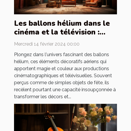
Les ballons hélium dans le
cinéma et la télévision :
utilisation et création de
Mercredi 14 février 2024 00:00
décors
Plongez dans l'univers fascinant des ballons
hélium, ces éléments décoratifs aériens qui
apportent magie et couleur aux productions
cinématographiques et télévisuelles. Souvent
perçus comme de simples objets de fête, ils
recèlent pourtant une capacité insoupçonnée à
transformer les décors et...