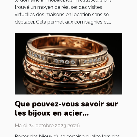
trouvé un moyen de réaliser des visites
virtuelles des maisons en location sans se
déplacer. Cela permet aux compagnies et...
Que pouvez-vous savoir sur
les bijoux en acier
inoxydable ?
Mardi 24 octobre 2023 20:26
Porter des bijoux d’une certaine qualité lors des