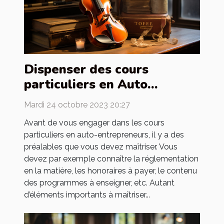
Dispenser des cours
particuliers en Auto
entrepreneur : quels sont
Mardi 24 octobre 2023 20:27
les préalables ?
Avant de vous engager dans les cours
particuliers en auto-entrepreneurs, il y a des
préalables que vous devez maîtriser. Vous
devez par exemple connaître la réglementation
en la matière, les honoraires à payer, le contenu
des programmes à enseigner, etc. Autant
d’éléments importants à maîtriser...