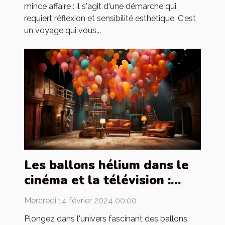
mince affaire : il s'agit d'une démarche qui
requiert réflexion et sensibilité esthétique. C'est
un voyage qui vous...
Les ballons hélium dans le
cinéma et la télévision :
utilisation et création de
Mercredi 14 février 2024 00:00
décors
Plongez dans l'univers fascinant des ballons