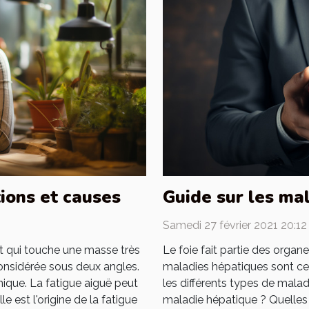
tions et causes
Guide sur les ma
Samedi 27 février 2021 20:12
nt qui touche une masse très
Le foie fait partie des organ
onsidérée sous deux angles.
maladies hépatiques sont cell
nique. La fatigue aiguë peut
les différents types de mal
e est l'origine de la fatigue
maladie hépatique ? Quelles 