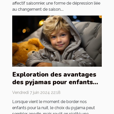
affectif saisonnier, une forme de dépression liée
au changement de saison....
Exploration des avantages
des pyjamas pour enfants
en termes de confort et de
Vendredi 7 juin 2024 22:18
sécurité
Lorsque vient le moment de border nos
enfants pour la nuit, le choix du pyjama peut
sembler anodin, mais revêt en réalité une