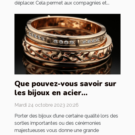
déplacer. Cela permet aux compagnies et...
Que pouvez-vous savoir sur
les bijoux en acier
inoxydable ?
Mardi 24 octobre 2023 20:26
Porter des bijoux d’une certaine qualité lors des
sorties importantes ou des cérémonies
majestueuses vous donne une grande