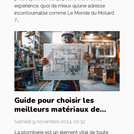
expérience, quoi de mieux qu’une adresse
incontournable comme Le Monde du Motard
?...
Guide pour choisir les
meilleurs matériaux de
tuyauterie pour votre
Samedi 9 novembre 2024 00:32
maison
La plomberie est un élément vital de toute