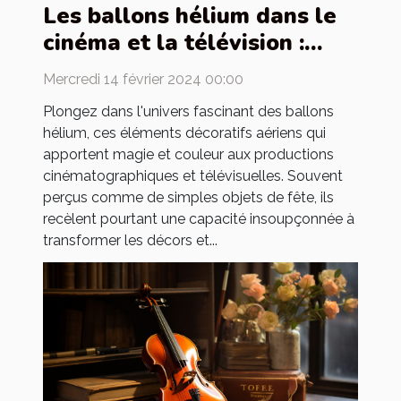
Les ballons hélium dans le
cinéma et la télévision :
utilisation et création de
Mercredi 14 février 2024 00:00
décors
Plongez dans l'univers fascinant des ballons
hélium, ces éléments décoratifs aériens qui
apportent magie et couleur aux productions
cinématographiques et télévisuelles. Souvent
perçus comme de simples objets de fête, ils
recèlent pourtant une capacité insoupçonnée à
transformer les décors et...