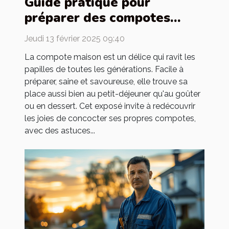
Guide pratique pour
préparer des compotes
maison pour toute la famille
Jeudi 13 février 2025 09:40
La compote maison est un délice qui ravit les
papilles de toutes les générations. Facile à
préparer, saine et savoureuse, elle trouve sa
place aussi bien au petit-déjeuner qu'au goûter
ou en dessert. Cet exposé invite à redécouvrir
les joies de concocter ses propres compotes,
avec des astuces...