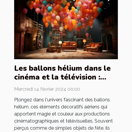
Les ballons hélium dans le
cinéma et la télévision :
utilisation et création de
Mercredi 14 février 2024 00:00
décors
Plongez dans l'univers fascinant des ballons
hélium, ces éléments décoratifs aériens qui
apportent magie et couleur aux productions
cinématographiques et télévisuelles. Souvent
perçus comme de simples objets de fête, ils