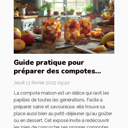
Guide pratique pour
préparer des compotes
maison pour toute la famille
Jeudi 13 février 2025 09:40
La compote maison est un délice qui ravit les
papilles de toutes les générations. Facile à
préparer, saine et savoureuse, elle trouve sa
place aussi bien au petit-déjeuner qu'au goûter
ou en dessert. Cet exposé invite à redécouvrir
les joies de concocter ses propres compotes,