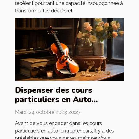
recèlent pourtant une capacité insoupçonnée à
transformer les décors et...
Dispenser des cours
particuliers en Auto
entrepreneur : quels sont
Mardi 24 octobre 2023 20:27
les préalables ?
Avant de vous engager dans les cours
particuliers en auto-entrepreneurs, il y a des
préalables que vous devez maîtriser. Vous