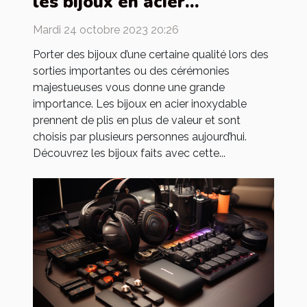
les bijoux en acier
inoxydable ?
Mardi 24 octobre 2023 20:26
Porter des bijoux d’une certaine qualité lors des
sorties importantes ou des cérémonies
majestueuses vous donne une grande
importance. Les bijoux en acier inoxydable
prennent de plis en plus de valeur et sont
choisis par plusieurs personnes aujourd’hui.
Découvrez les bijoux faits avec cette...