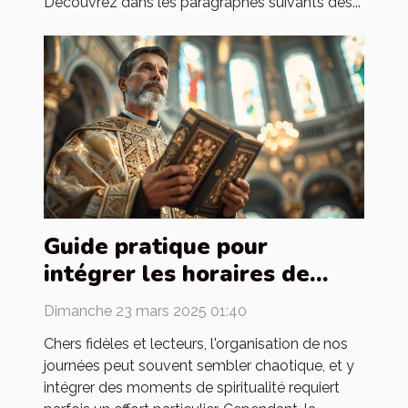
Découvrez dans les paragraphes suivants des...
Guide pratique pour
intégrer les horaires de
messes dans votre
Dimanche 23 mars 2025 01:40
quotidien
Chers fidèles et lecteurs, l'organisation de nos
journées peut souvent sembler chaotique, et y
intégrer des moments de spiritualité requiert