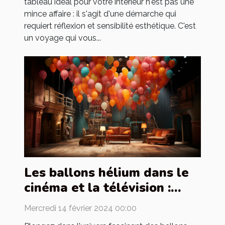
tableau idéal pour votre intérieur n'est pas une
mince affaire : il s'agit d'une démarche qui
requiert réflexion et sensibilité esthétique. C'est
un voyage qui vous...
Les ballons hélium dans le
cinéma et la télévision :
utilisation et création de
Mercredi 14 février 2024 00:00
décors