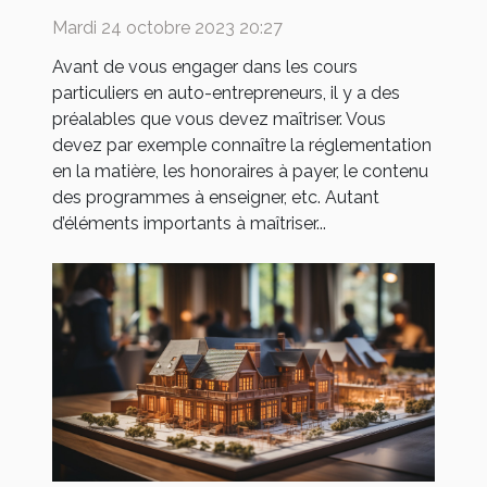
entrepreneur : quels sont
Mardi 24 octobre 2023 20:27
les préalables ?
Avant de vous engager dans les cours
particuliers en auto-entrepreneurs, il y a des
préalables que vous devez maîtriser. Vous
devez par exemple connaître la réglementation
en la matière, les honoraires à payer, le contenu
des programmes à enseigner, etc. Autant
d’éléments importants à maîtriser...