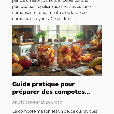
parfois un effort particulier. Cependant, la
participation régulière aux messes est une
composante fondamentale de la vie de
nombreux croyants. Ce guide est...
Guide pratique pour
préparer des compotes
maison pour toute la famille
Jeudi 13 février 2025 09:40
La compote maison est un délice qui ravit les