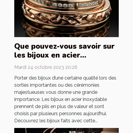
Que pouvez-vous savoir sur
les bijoux en acier
inoxydable ?
Mardi 24 octobre 2023 20:26
Porter des bijoux d’une certaine qualité lors des
sorties importantes ou des cérémonies
majestueuses vous donne une grande
importance. Les bijoux en acier inoxydable
prennent de plis en plus de valeur et sont
choisis par plusieurs personnes aujourd’hui.
Découvrez les bijoux faits avec cette...