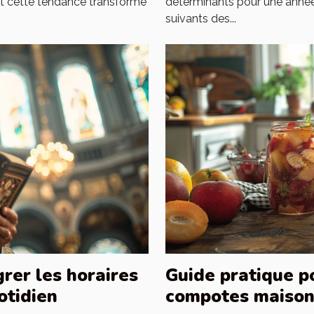
nt cette tendance transforme
déterminants pour une année
suivants des...
rer les horaires
Guide pratique p
otidien
compotes maison 