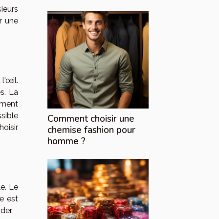
sieurs
r une
l'œil.
s. La
ument
sible
Comment choisir une
hoisir
chemise fashion pour
homme ?
e. Le
e est
der.