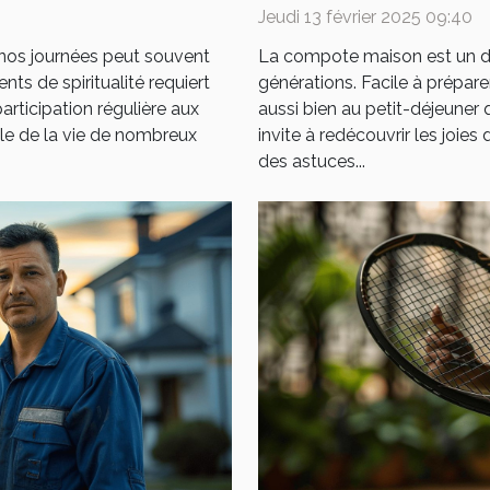
Jeudi 13 février 2025 09:40
e nos journées peut souvent
La compote maison est un déli
ts de spiritualité requiert
générations. Facile à prépare
participation régulière aux
aussi bien au petit-déjeuner
e de la vie de nombreux
invite à redécouvrir les joi
des astuces...