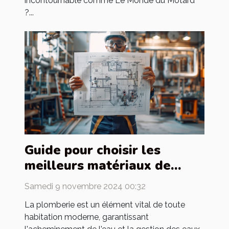
incontournable comme Le Monde du Motard
?...
Guide pour choisir les
meilleurs matériaux de
tuyauterie pour votre
Samedi 9 novembre 2024 00:32
maison
La plomberie est un élément vital de toute
habitation moderne, garantissant