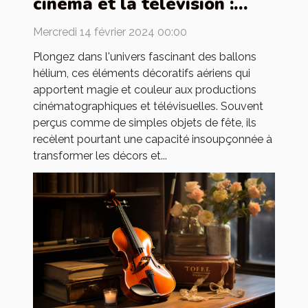
cinéma et la télévision :
utilisation et création de
Mercredi 14 février 2024 00:00
décors
Plongez dans l'univers fascinant des ballons
hélium, ces éléments décoratifs aériens qui
apportent magie et couleur aux productions
cinématographiques et télévisuelles. Souvent
perçus comme de simples objets de fête, ils
recèlent pourtant une capacité insoupçonnée à
transformer les décors et...