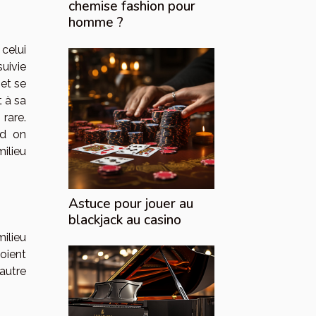
chemise fashion pour
homme ?
 celui
suivie
 et se
t à sa
 rare.
nd on
ilieu
Astuce pour jouer au
blackjack au casino
milieu
soient
’autre