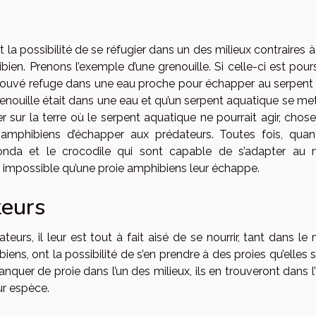
 la possibilité de se réfugier dans un des milieux contraires à
bien. Prenons l’exemple d’une grenouille. Si celle-ci est pour
et trouvé refuge dans une eau proche pour échapper au serpent
grenouille était dans une eau et qu’un serpent aquatique se me
ter sur la terre où le serpent aquatique ne pourrait agir, chose
amphibiens d’échapper aux prédateurs. Toutes fois, qua
nda et le crocodile qui sont capable de s’adapter au m
le et impossible qu’une proie amphibiens leur échappe.
teurs
rs, il leur est tout à fait aisé de se nourrir, tant dans le 
iens, ont la possibilité de s’en prendre à des proies qu’elles 
manquer de proie dans l’un des milieux, ils en trouveront dans l
ur espèce.