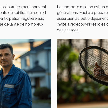
e nos journées peut souvent
La compote maison est un déli
ts de spiritualité requiert
générations. Facile à prépare
participation régulière aux
aussi bien au petit-déjeuner
e de la vie de nombreux
invite à redécouvrir les joi
des astuces...