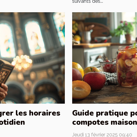
suivants des...
rer les horaires
Guide pratique p
otidien
compotes maison 
Jeudi 13 février 2025 09:40