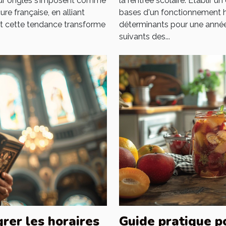
pour ongles s’imposent comme
la rentrée scolaire. Établir u
re française, en alliant
bases d'un fonctionnement h
nt cette tendance transforme
déterminants pour une année
suivants des...
rer les horaires
Guide pratique p