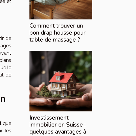
ée et
Comment trouver un
bon drap housse pour
ir de
table de massage ?
mages
uvant
biens
ue le
out de
en
Investissement
t que
immobilier en Suisse :
r les
quelques avantages à