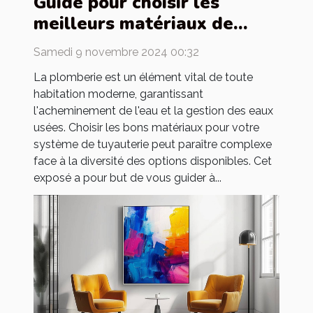
Guide pour choisir les
meilleurs matériaux de
tuyauterie pour votre
Samedi 9 novembre 2024 00:32
maison
La plomberie est un élément vital de toute
habitation moderne, garantissant
l'acheminement de l'eau et la gestion des eaux
usées. Choisir les bons matériaux pour votre
système de tuyauterie peut paraître complexe
face à la diversité des options disponibles. Cet
exposé a pour but de vous guider à...