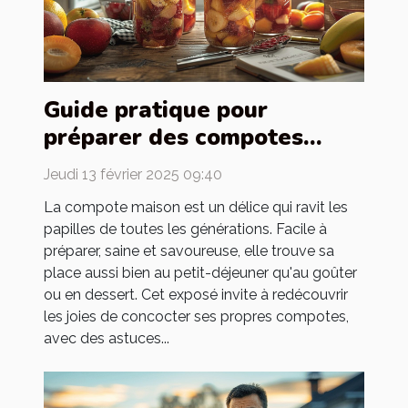
Guide pratique pour
préparer des compotes
maison pour toute la famille
Jeudi 13 février 2025 09:40
La compote maison est un délice qui ravit les
papilles de toutes les générations. Facile à
préparer, saine et savoureuse, elle trouve sa
place aussi bien au petit-déjeuner qu'au goûter
ou en dessert. Cet exposé invite à redécouvrir
les joies de concocter ses propres compotes,
avec des astuces...