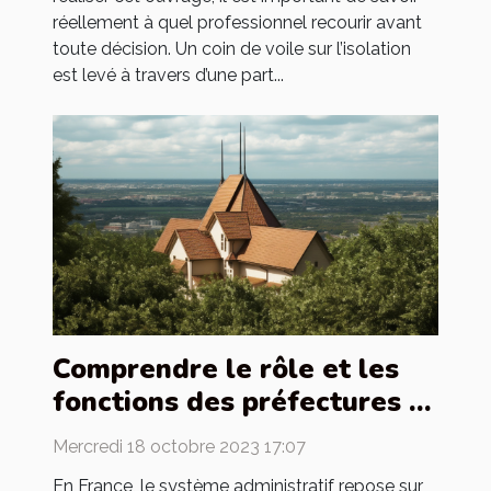
réellement à quel professionnel recourir avant
toute décision. Un coin de voile sur l’isolation
est levé à travers d’une part...
Comprendre le rôle et les
fonctions des préfectures et
sous-préfectures en France
Mercredi 18 octobre 2023 17:07
En France, le système administratif repose sur