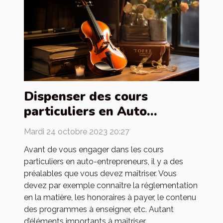
Dispenser des cours
particuliers en Auto
entrepreneur : quels sont
Mardi 24 octobre 2023 20:27
les préalables ?
Avant de vous engager dans les cours
particuliers en auto-entrepreneurs, il y a des
préalables que vous devez maîtriser. Vous
devez par exemple connaître la réglementation
en la matière, les honoraires à payer, le contenu
des programmes à enseigner, etc. Autant
d’éléments importants à maîtriser...