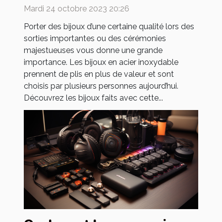
inoxydable ?
Mardi 24 octobre 2023 20:26
Porter des bijoux d’une certaine qualité lors des
sorties importantes ou des cérémonies
majestueuses vous donne une grande
importance. Les bijoux en acier inoxydable
prennent de plis en plus de valeur et sont
choisis par plusieurs personnes aujourd’hui.
Découvrez les bijoux faits avec cette...