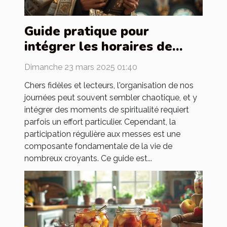
Guide pratique pour
intégrer les horaires de
messes dans votre
Dimanche 23 mars 2025 01:40
quotidien
Chers fidèles et lecteurs, l'organisation de nos
journées peut souvent sembler chaotique, et y
intégrer des moments de spiritualité requiert
parfois un effort particulier. Cependant, la
participation régulière aux messes est une
composante fondamentale de la vie de
nombreux croyants. Ce guide est...