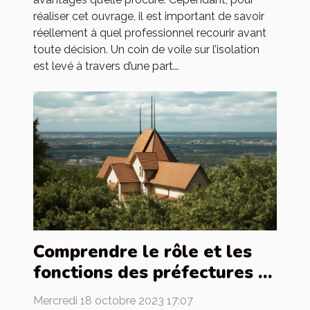
réaliser cet ouvrage, il est important de savoir
réellement à quel professionnel recourir avant
toute décision. Un coin de voile sur l’isolation
est levé à travers d’une part...
Comprendre le rôle et les
fonctions des préfectures et
sous-préfectures en France
Mercredi 18 octobre 2023 17:07