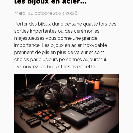
les bijoux en acier
inoxydable ?
Mardi 24 octobre 2023 20:26
Porter des bijoux d’une certaine qualité lors des
sorties importantes ou des cérémonies
majestueuses vous donne une grande
importance. Les bijoux en acier inoxydable
prennent de plis en plus de valeur et sont
choisis par plusieurs personnes aujourd’hui.
Découvrez les bijoux faits avec cette...