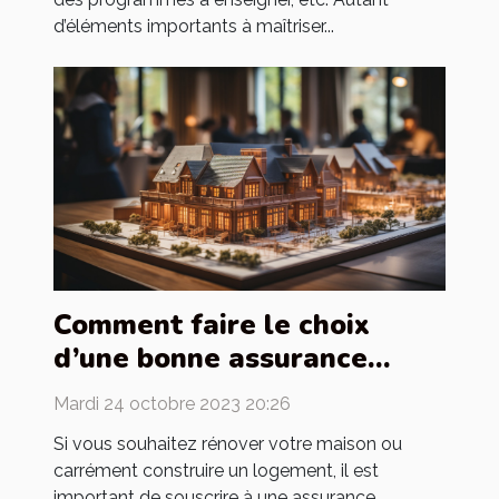
d’éléments importants à maîtriser...
Comment faire le choix
d’une bonne assurance
construction ?
Mardi 24 octobre 2023 20:26
Si vous souhaitez rénover votre maison ou
carrément construire un logement, il est
important de souscrire à une assurance