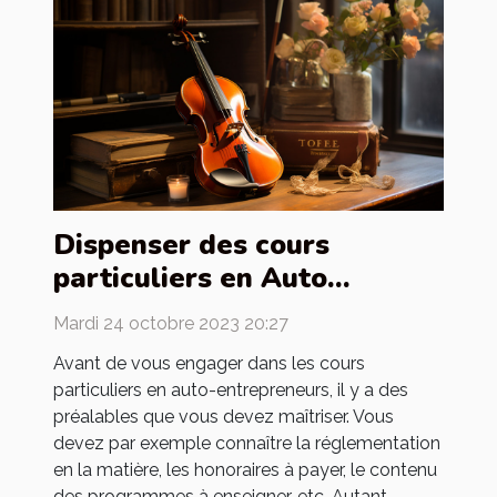
Dispenser des cours
particuliers en Auto
entrepreneur : quels sont
Mardi 24 octobre 2023 20:27
les préalables ?
Avant de vous engager dans les cours
particuliers en auto-entrepreneurs, il y a des
préalables que vous devez maîtriser. Vous
devez par exemple connaître la réglementation
en la matière, les honoraires à payer, le contenu
des programmes à enseigner, etc. Autant