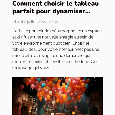
Comment choisir le tableau
parfait pour dynamiser
votre intérieur
Mardi 2 juillet 2024 12:46
L'art a le pouvoir de métamorphoser un espace
et d'infuser une nouvelle énergie au sein de
votre environnement quotidien. Choisir le
tableau idéal pour votre intérieur n'est pas une
mince affaire : il s'agit d'une démarche qui
requiert réflexion et sensibilité esthétique. C'est
un voyage qui vous...