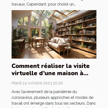
travaux. Cependant, pour choisir un...
Comment réaliser la visite
virtuelle d’une maison à
louer ?
Mardi 24 octobre 2023 20:26
Avec l’avènement de la pandémie du
coronavirus, plusieurs approches et modes de
travail ont émergé dans tous les secteurs. Dans