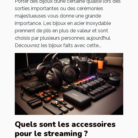
Porter des bijoux d’une certaine qualité lors des
sorties importantes ou des cérémonies
majestueuses vous donne une grande
importance. Les bijoux en acier inoxydable
prennent de plis en plus de valeur et sont
choisis par plusieurs personnes aujourd’hui.
Découvrez les bijoux faits avec cette...
Quels sont les accessoires
pour le streaming ?