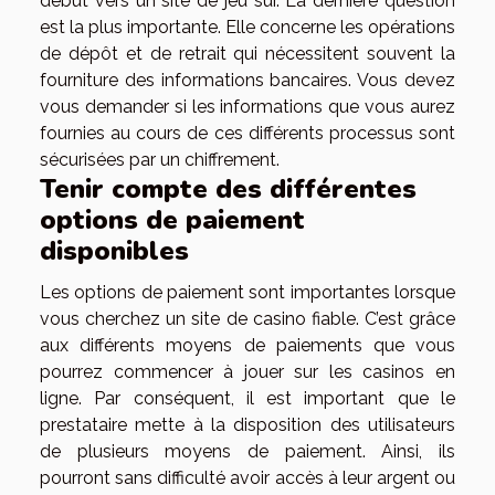
début vers un site de jeu sûr. La dernière question
est la plus importante. Elle concerne les opérations
de dépôt et de retrait qui nécessitent souvent la
fourniture des informations bancaires. Vous devez
vous demander si les informations que vous aurez
fournies au cours de ces différents processus sont
sécurisées par un chiffrement.
Tenir compte des différentes
options de paiement
disponibles
Les options de paiement sont importantes lorsque
vous cherchez un site de casino fiable. C’est grâce
aux différents moyens de paiements que vous
pourrez commencer à jouer sur les casinos en
ligne. Par conséquent, il est important que le
prestataire mette à la disposition des utilisateurs
de plusieurs moyens de paiement. Ainsi, ils
pourront sans difficulté avoir accès à leur argent ou