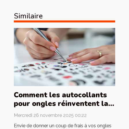
Similaire
Comment les autocollants
pour ongles réinventent la
manucure française ?
Mercredi 26 novembre 2025 00:22
Envie de donner un coup de frais à vos ongles