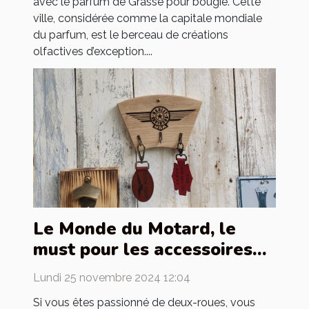
avec le parfum de Grasse pour bougie. Cette
ville, considérée comme la capitale mondiale
du parfum, est le berceau de créations
olfactives d’exception....
Le Monde du Motard, le
must pour les accessoires
de motards
Lundi 25 novembre 2024 12:04
Si vous êtes passionné de deux-roues, vous