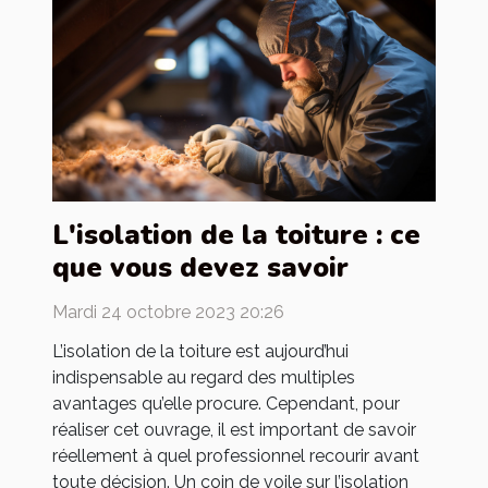
L'isolation de la toiture : ce
que vous devez savoir
Mardi 24 octobre 2023 20:26
L’isolation de la toiture est aujourd’hui
indispensable au regard des multiples
avantages qu’elle procure. Cependant, pour
réaliser cet ouvrage, il est important de savoir
réellement à quel professionnel recourir avant
toute décision. Un coin de voile sur l’isolation