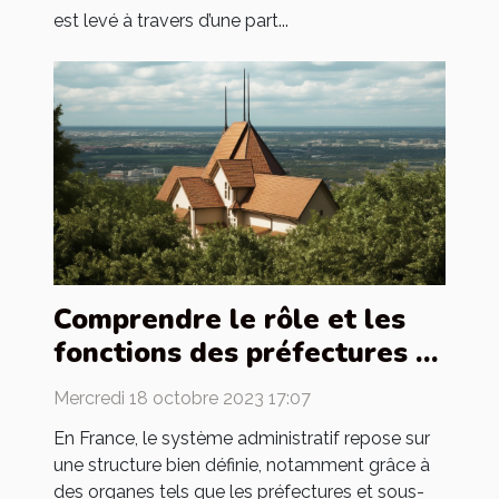
est levé à travers d’une part...
Comprendre le rôle et les
fonctions des préfectures et
sous-préfectures en France
Mercredi 18 octobre 2023 17:07
En France, le système administratif repose sur
une structure bien définie, notamment grâce à
des organes tels que les préfectures et sous-