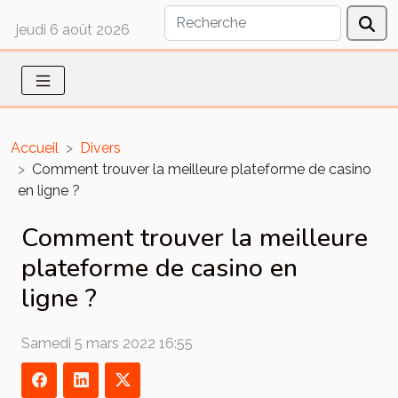
jeudi 6 août 2026
Accueil
Divers
Comment trouver la meilleure plateforme de casino
en ligne ?
Comment trouver la meilleure
plateforme de casino en
ligne ?
Samedi 5 mars 2022 16:55