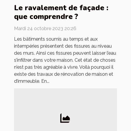
Le ravalement de façade :
que comprendre ?
Mardi 24 octobre 2023 20:26
Les bâtiments soumis au temps et aux
intempéries présentent des fissures au niveau
des murs. Ainsi ces fissures peuvent laisser l’eau
s’infiltrer dans votre maison. Cet état de choses
n’est pas très agréable à vivre. Voilà pourquoi il
existe des travaux de rénovation de maison et
d’immeuble. En...