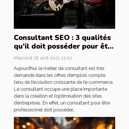
Consultant SEO : 3 qualités
qu’il doit posséder pour être
professionnel
Mercredi 28 avril 2021 21:02
Aujourd’hui, le métier de consultant est très
demandé dans les offres d’emplois compte
tenu de l’évolution croissante de l’e-commerce.
Le consultant occupe une place importante
dans la création et l’optimisation des sites
d’entreprises. En effet, un consultant pour être
professionnel doit posséder...