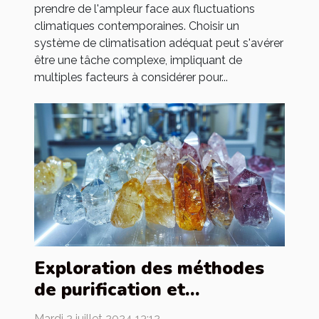
prendre de l'ampleur face aux fluctuations
climatiques contemporaines. Choisir un
système de climatisation adéquat peut s'avérer
être une tâche complexe, impliquant de
multiples facteurs à considérer pour...
Exploration des méthodes
de purification et
rechargement des pierres
Mardi 2 juillet 2024 13:12