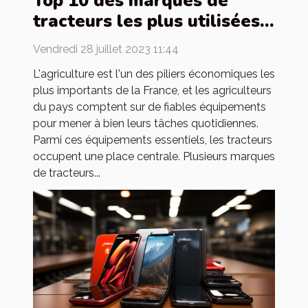
Top 10 des marques de
tracteurs les plus utilisées
par les agriculteurs de
Vendredi 28 juillet 2023 11:44
Frances plus grandes
L'agriculture est l'un des piliers économiques les
marques de tracteurs
plus importants de la France, et les agriculteurs
d'origine française
du pays comptent sur de fiables équipements
pour mener à bien leurs tâches quotidiennes.
Parmi ces équipements essentiels, les tracteurs
occupent une place centrale. Plusieurs marques
de tracteurs...