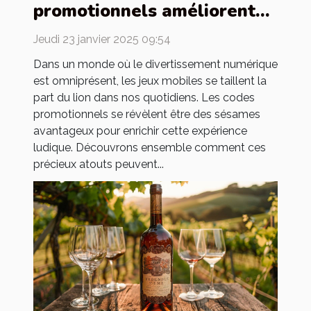
promotionnels améliorent
votre expérience dans les
Jeudi 23 janvier 2025 09:54
jeux mobiles
Dans un monde où le divertissement numérique
est omniprésent, les jeux mobiles se taillent la
part du lion dans nos quotidiens. Les codes
promotionnels se révèlent être des sésames
avantageux pour enrichir cette expérience
ludique. Découvrons ensemble comment ces
précieux atouts peuvent...