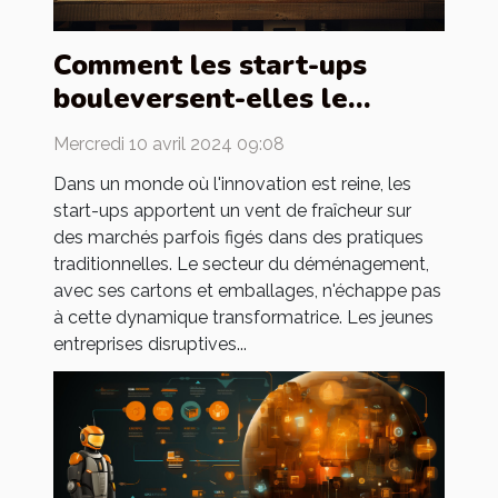
Comment les start-ups
bouleversent-elles le
marché des cartons de
Mercredi 10 avril 2024 09:08
déménagement ?
Dans un monde où l'innovation est reine, les
start-ups apportent un vent de fraîcheur sur
des marchés parfois figés dans des pratiques
traditionnelles. Le secteur du déménagement,
avec ses cartons et emballages, n'échappe pas
à cette dynamique transformatrice. Les jeunes
entreprises disruptives...