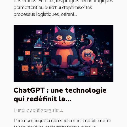
des stocks. En effet, les progrès technologiques
permettent aujourd'hui d'optimiser les
processus logistiques, offrant...
ChatGPT : une technologie
qui redéfinit la
communication
Lundi 7 août 2023 18:14
L'ère numérique a non seulement modifié notre