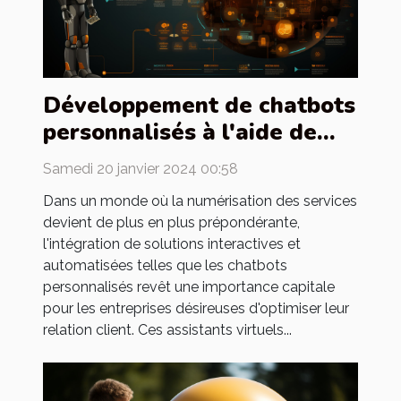
Développement de chatbots
personnalisés à l'aide de
chat gpt pour les
Samedi 20 janvier 2024 00:58
entreprises
Dans un monde où la numérisation des services
devient de plus en plus prépondérante,
l'intégration de solutions interactives et
automatisées telles que les chatbots
personnalisés revêt une importance capitale
pour les entreprises désireuses d'optimiser leur
relation client. Ces assistants virtuels...