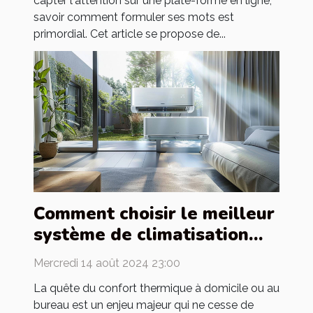
capter l'attention sur une plate-forme en ligne,
savoir comment formuler ses mots est
primordial. Cet article se propose de...
Comment choisir le meilleur
système de climatisation
pour votre espace
Mercredi 14 août 2024 23:00
La quête du confort thermique à domicile ou au
bureau est un enjeu majeur qui ne cesse de