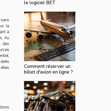
le logiciel BET
 sans
ur la
sant à
s. Au
t des
urces
tiel,
défis
Comment réserver un
elles
billet d'avion en ligne ?
tions