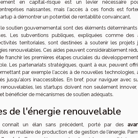
issement en capital-risque est un levier nécessaire po
ntreprises naissantes, mais l'accès à ces fonds est fort
tartup à démontrer un potentiel de rentabilité convaincant.
le soutien gouvernemental sont des éléments déterminants
ises. Les subventions publiques, expliquées comme des 
ctivités territoriales, sont destinées à soutenir les projets
gies renouvelables. Ces aides peuvent considérablement rédui
de franchir les premières étapes cruciales du développement
le. Les partenariats stratégiques, quant à eux, peuvent offri
permettant par exemple l'accès à de nouvelles technologies, 
 jusqu'alors inaccessibles. En bref, pour naviguer avec s
 renouvelables, les startups doivent non seulement innover,
et bénéficier de mécanismes de soutien adéquats.
es de l'énergie renouvelable
s connaît un élan sans précédent, porté par des
ava
lités en matière de production et de gestion de l'énergie. Par