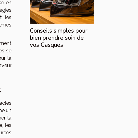
se en
égies
nt les
tèmes
Conseils simples pour
bien prendre soin de
ement
vos Casques
es se
ur la
aveur
s
acles
me un
ner la
, les
urces