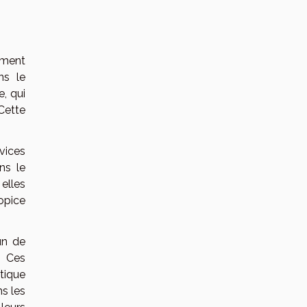
ement
ns le
, qui
Cette
vices
ns le
elles
opice
un de
. Ces
étique
ns les