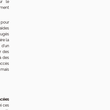
ur le
ement
 pour
aides
 jugés
re la
 d'un
r des
à des
uccès
 mais
ncées
mi ces