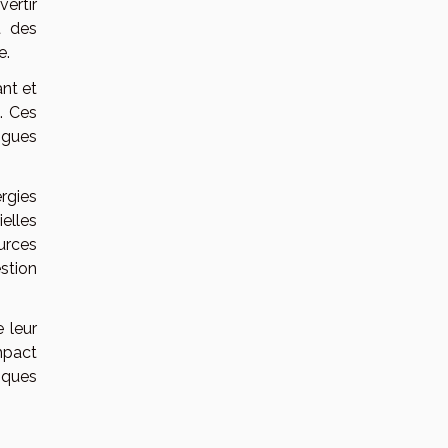
ertir
t des
e.
ant et
e. Ces
ngues
rgies
elles
ources
stion
 leur
mpact
iques