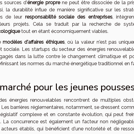
es sources d'
énergie propre
ne peut être dissociée de la pri
 la durabilité influe de manière significative sur les strat
tes de leur
responsabilité sociale des entreprises
, intègre
eurs projets. Cela se traduit par la recherche de sys
cologique
tout en étant économiquement viables.
de
modèles d'affaires éthiques
, où la valeur n'est pas uniqu
sociale. Les startups du secteur des énergies renouvelabl
agés dans la lutte contre le changement climatique et po
éfinissant les normes du marché énergétique traditionnel en f
u marché pour les jeunes pousse
es énergies renouvelables rencontrent de multiples obst
hé. Les barrières réglementaires, notamment, se dressent com
e législatif complexe et en constante évolution, qui peut frei
. La concurrence est également un facteur non négligeable
cteurs établis, qui bénéficient d'une notoriété et de resso