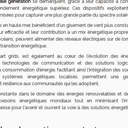
lle génération
se démarquent, grâce à leur capacité à conv
rendement énergétique supérieur. Ces dispositifs exploiten
isées pour capturer une plus grande partie du spectre solair
ées en haute mer, bénéficient d'un gisement de vent plus const
ur efficacité et leur contribution à un mix énergétique propr
océans, peuvent alimenter des réseaux électriques sur de lo
 transition énergétique.
art grids, est également au cœur de l'évolution des éne
s technologies de communication et des solutions logici
a consommation d'énergie, facilitant ainsi l'intégration des s
 systèmes énergétiques localisés, permettent une ge
té et résilience aux communautés qui les adoptent.
onstante dans le domaine des énergies renouvelables et de
 besoins énergétiques mondiaux tout en minimisant l'i
sse pour l'avenir et ouvrent la voie à des solutions énergét